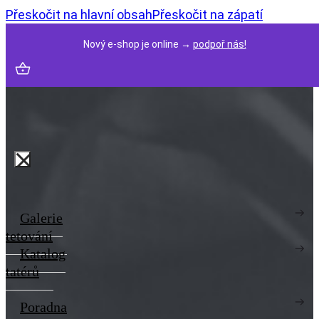
Přeskočit na hlavní obsah
Přeskočit na zápatí
Nový e-shop je online →
podpoř nás!
Galerie
tetování
Katalog
tatérů
Poradna