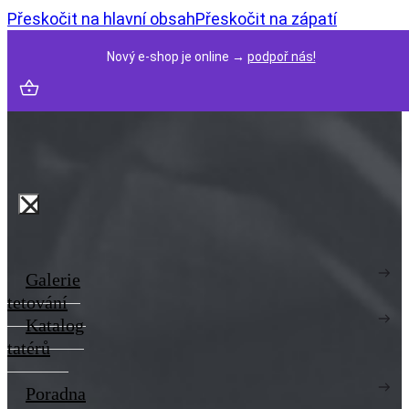
Přeskočit na hlavní obsah
Přeskočit na zápatí
Nový e-shop je online →
podpoř nás!
Galerie
tetování
Katalog
tatérů
Poradna