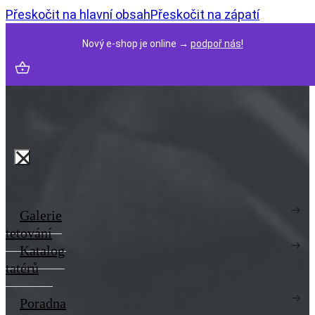
Přeskočit na hlavní obsah
Přeskočit na zápatí
Nový e-shop je online →
podpoř nás!
Galerie
tetování
Katalog
tatérů
Poradna