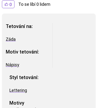
To se líbí 0 lidem
0
Tetování na:
Záda
Motiv tetování:
Nápisy
Styl tetování:
Lettering
Motivy