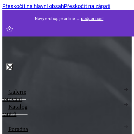
Přeskočit na hlavní obsah
Přeskočit na zápatí
Nový e-shop je online →
podpoř nás!
Galerie
tetování
Katalog
tatérů
Poradna