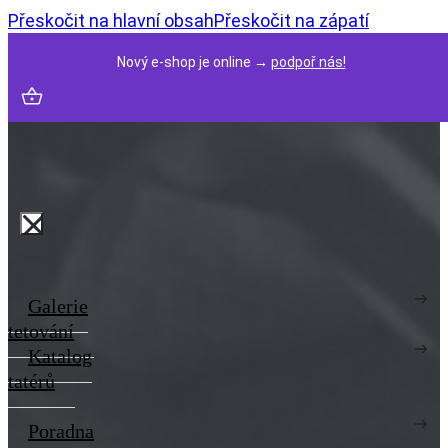
Přeskočit na hlavní obsah
Přeskočit na zápatí
Nový e-shop je online →
podpoř nás!
Galerie
tetování
Katalog
tatérů
Poradna