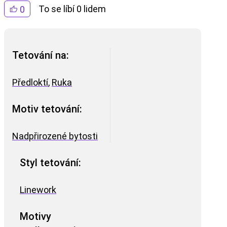
To se líbí 0 lidem
0
Tetování na:
Předloktí
,
Ruka
Motiv tetování:
Nadpřirozené bytosti
Styl tetování:
Linework
Motivy