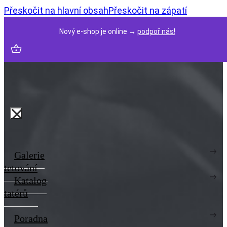
Přeskočit na hlavní obsah
Přeskočit na zápatí
Nový e-shop je online →
podpoř nás!
Galerie
tetování
Katalog
tatérů
Poradna