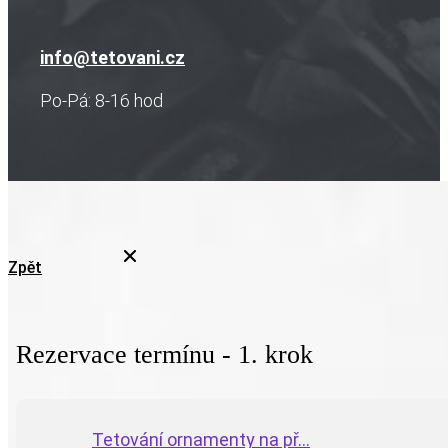
info@tetovani.cz
Po-Pá: 8-16 hod
Zpět
Rezervace termínu - 1. krok
Tetování ornamenty na př...