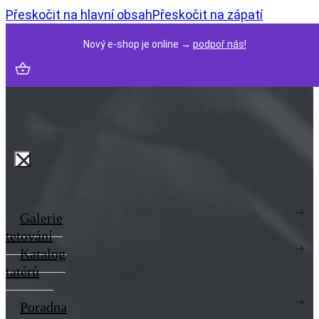
Přeskočit na hlavní obsah
Přeskočit na zápatí
Nový e-shop je online →
podpoř nás!
Galerie
tetování
Katalog
tatérů
Poradna