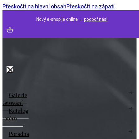
Přeskočit na hlavní obsah
Přeskočit na zápatí
Nový e-shop je online →
podpoř nás!
Galerie
tetování
Katalog
tatérů
Poradna