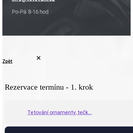
Po-Pá: 8-16 hod
Zpět
Rezervace termínu - 1. krok
Tetování ornamenty, tečk...