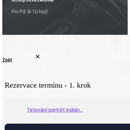
Po-Pá: 8-16 hod
Zpět
Rezervace termínu - 1. krok
Tetování portrét indián...