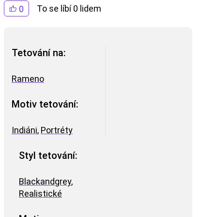
To se líbí 0 lidem
0
Tetování na:
Rameno
Motiv tetování:
Indiáni
,
Portréty
Styl tetování:
Blackandgrey
,
Realistické