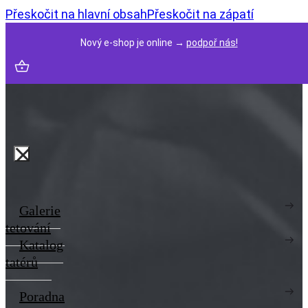
Přeskočit na hlavní obsah
Přeskočit na zápatí
Nový e-shop je online →
podpoř nás!
Galerie
tetování
Katalog
tatérů
Poradna