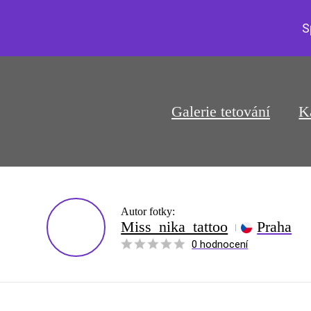
S
Galerie tetování
K
Autor fotky:
Miss_nika_tattoo
Praha
0 hodnocení