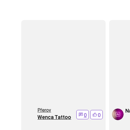
Přerov
N
0
0
Wenca Tattoo