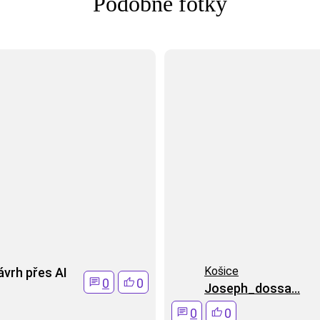
Podobné fotky
Košice
ávrh přes AI
0
0
Joseph_dossa...
0
0