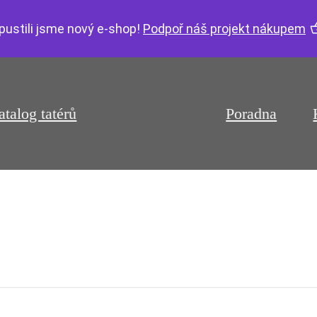
pustili jsme nový e-shop!
Podpoř náš projekt nákupem
atalog tatérů
Poradna