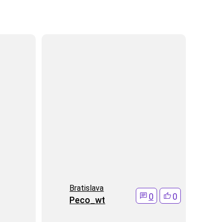
Bratislava
0
0
Peco_wt