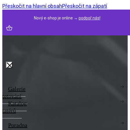
Přeskočit na hlavní obsah
Přeskočit na zápatí
Nový e-shop je online →
podpoř nás!
Galerie
tetování
Katalog
tatérů
Poradna