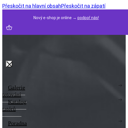
Přeskočit na hlavní obsah
Přeskočit na zápatí
Nový e-shop je online →
podpoř nás!
Galerie
tetování
Katalog
tatérů
Poradna