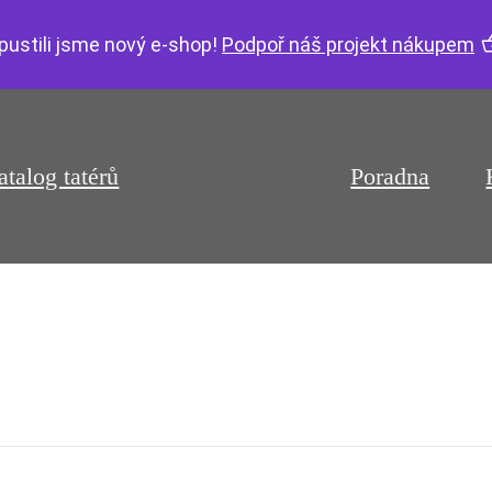
pustili jsme nový e-shop!
Podpoř náš projekt nákupem
atalog tatérů
Poradna