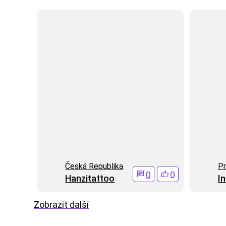
Česká Republika
Pr
0
0
Hanzitattoo
In
Zobrazit další