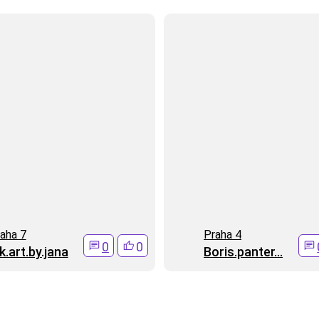
aha 7
Praha 4
0
0
k.art.by.jana
Boris.panter...