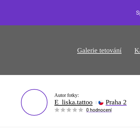
S
Galerie tetování
K
Autor fotky:
E_liska.tattoo
Praha 2
0 hodnocení