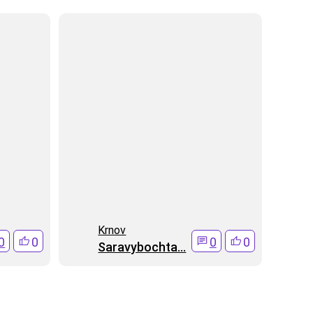
Krnov
0
0
0
0
Saravybochta...