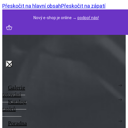
Přeskočit na hlavní obsah
Přeskočit na zápatí
Nový e-shop je online →
podpoř nás!
Galerie
tetování
Katalog
tatérů
Poradna