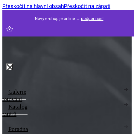
Přeskočit na hlavní obsah
Přeskočit na zápatí
Nový e-shop je online →
podpoř nás!
Galerie
tetování
Katalog
tatérů
Poradna