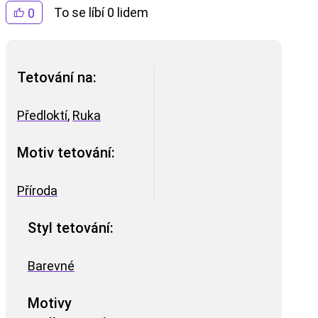
To se líbí 0 lidem
0
Tetování na:
Předloktí
,
Ruka
Motiv tetování:
Příroda
Styl tetování:
Barevné
Motivy