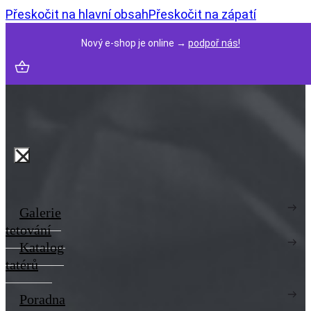
Přeskočit na hlavní obsah
Přeskočit na zápatí
Nový e-shop je online →
podpoř nás!
Galerie
tetování
Katalog
tatérů
Poradna