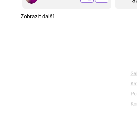
S
Zobrazit další
Menu
Gal
Ka
Po
Ko