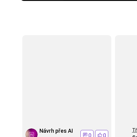
Tř
Návrh přes AI
0
0