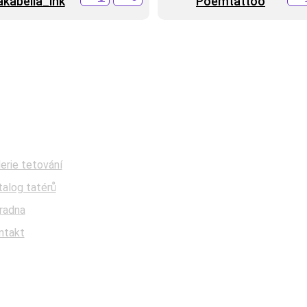
akabella_ink
Poemtattoo
Sledujte nás
Facebook
erie tetování
talog tatérů
Instagram
radna
Tik Tok
ntakt