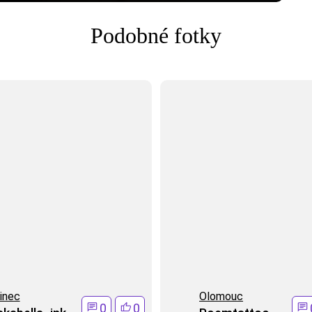
Podobné fotky
inec
Olomouc
0
0