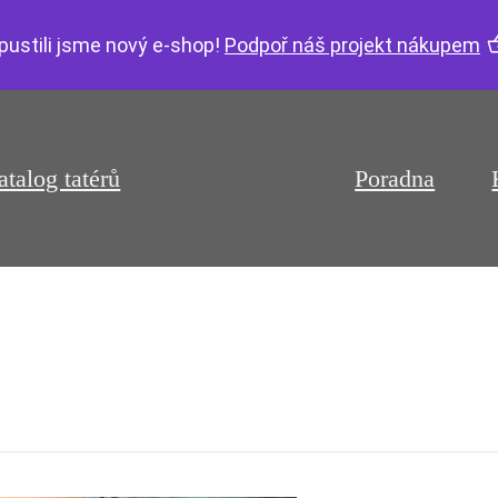
pustili jsme nový e-shop!
Podpoř náš projekt nákupem
atalog tatérů
Poradna