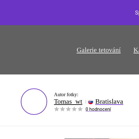
S
Galerie tetování
K
Autor fotky:
Tomas_wt
Bratislava
0 hodnocení