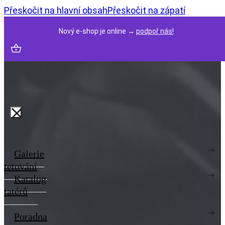
Přeskočit na hlavní obsah
Přeskočit na zápatí
Nový e-shop je online →
podpoř nás!
Galerie
tetování
Katalog
tatérů
Poradna