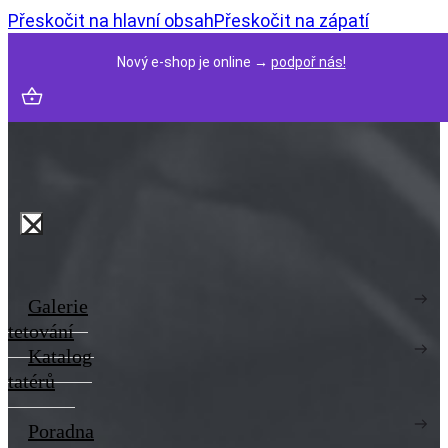
Přeskočit na hlavní obsah
Přeskočit na zápatí
Nový e-shop je online →
podpoř nás!
Galerie
tetování
Katalog
tatérů
Poradna