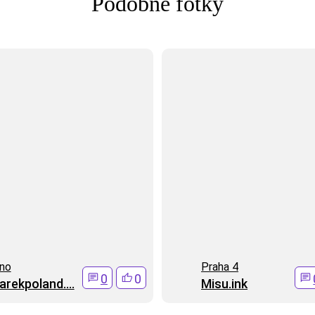
Podobné fotky
no
Praha 4
0
0
rekpoland....
Misu.ink