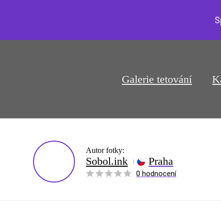
S
Galerie tetování
K
Autor fotky:
Sobol.ink
Praha
0 hodnocení