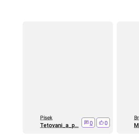
Písek
Br
0
0
Tetovani_a_p...
Ma