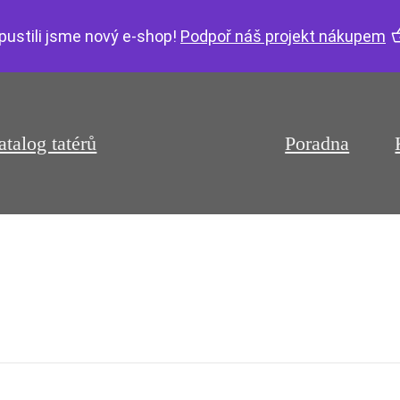
pustili jsme nový e-shop!
Podpoř náš projekt nákupem
atalog tatérů
Poradna