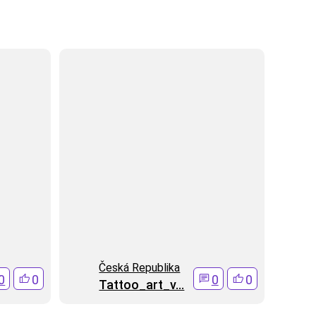
Česká Republika
0
0
0
0
Tattoo_art_v...