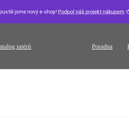
pustili jsme nový e-shop!
Podpoř náš projekt nákupem
atalog tatérů
Poradna