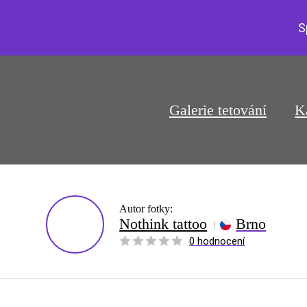
S
Galerie tetování
K
Autor fotky:
Nothink tattoo
Brno
0 hodnocení