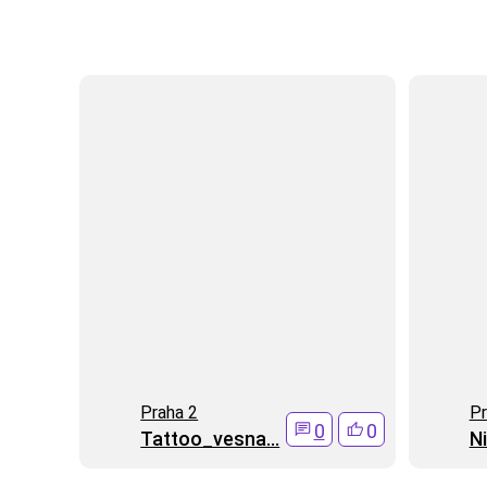
Praha 2
Pr
0
0
Tattoo_vesna...
N