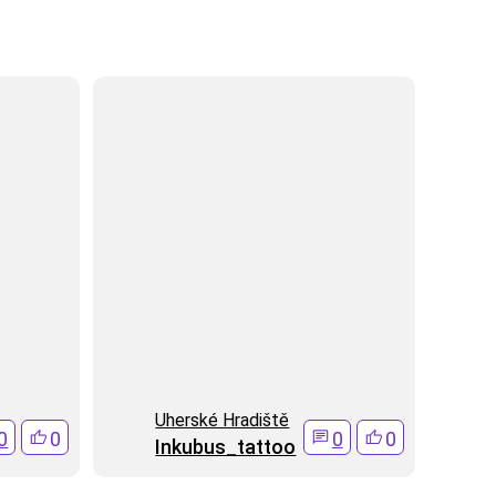
Uherské Hradiště
0
0
0
0
Inkubus_tattoo