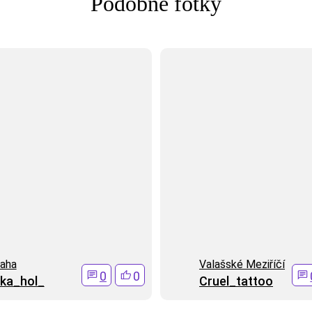
Podobné fotky
aha
Valašské Meziříčí
0
0
ika_hol_
Cruel_tattoo