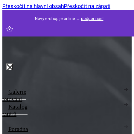
Přeskočit na hlavní obsah
Přeskočit na zápatí
Nový e-shop je online →
podpoř nás!
Galerie
tetování
Katalog
tatérů
Poradna