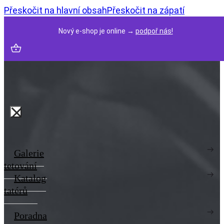
Přeskočit na hlavní obsah
Přeskočit na zápatí
Nový e-shop je online →
podpoř nás!
Galerie
tetování
Katalog
tatérů
Poradna