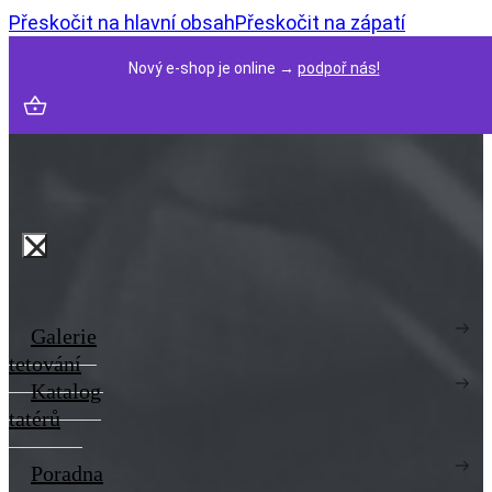
Přeskočit na hlavní obsah
Přeskočit na zápatí
Nový e-shop je online →
podpoř nás!
Galerie
tetování
Katalog
tatérů
Poradna