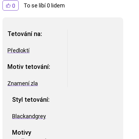
To se líbí 0 lidem
0
Tetování na:
Předloktí
Motiv tetování:
Znamení zla
Styl tetování:
Blackandgrey
Motivy