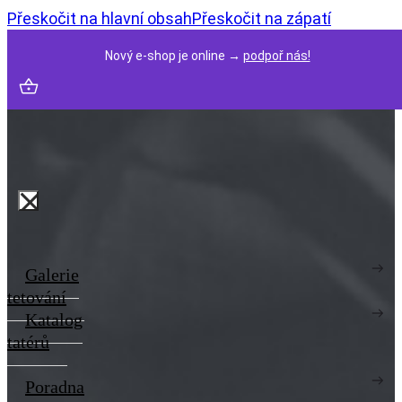
Přeskočit na hlavní obsah
Přeskočit na zápatí
Nový e-shop je online →
podpoř nás!
Galerie
tetování
Katalog
tatérů
Poradna