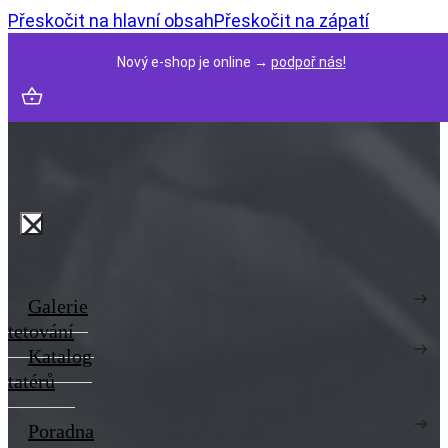
Přeskočit na hlavní obsah
Přeskočit na zápatí
Nový e-shop je online →
podpoř nás!
Galerie
tetování
Katalog
tatérů
Poradna