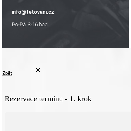
info@tetovani.cz
Po-Pá: 8-16 hod
Zpět
Rezervace termínu - 1. krok