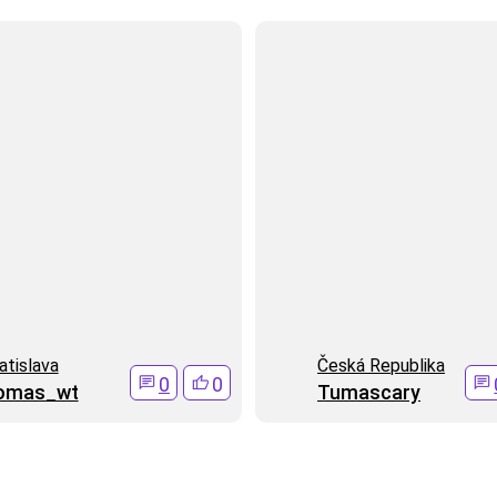
atislava
Česká Republika
0
0
omas_wt
Tumascary