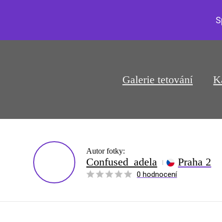
S
Galerie tetování
K
Autor fotky:
Confused_adela
Praha 2
0 hodnocení