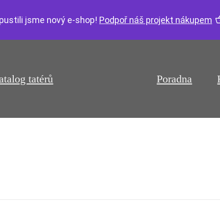
pustili jsme nový e-shop!
Podpoř náš projekt nákupem
atalog tatérů
Poradna