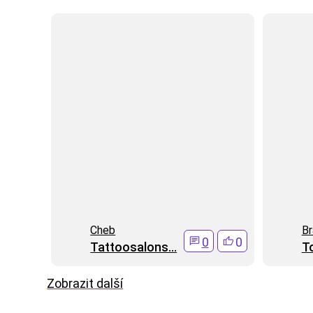
Cheb
Br
0
0
Tattoosalons...
T
Zobrazit další