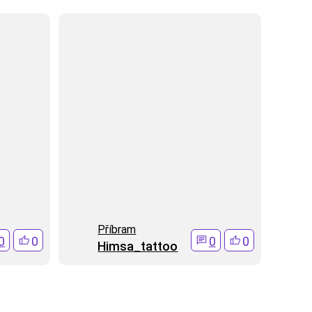
Pří­bram
0
0
0
0
Himsa_tattoo