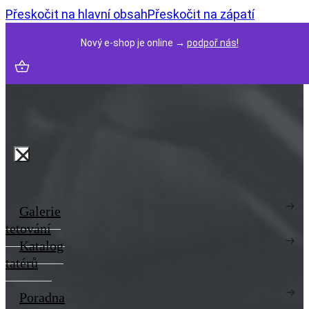
Přeskočit na hlavní obsah
Přeskočit na zápatí
Nový e-shop je online →
podpoř nás!
Galerie
tetování
Katalog
tatérů
Poradna