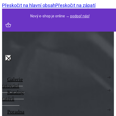
Přeskočit na hlavní obsah
Přeskočit na zápatí
Nový e-shop je online →
podpoř nás!
Galerie
tetování
Katalog
tatérů
Poradna