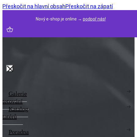
Přeskočit na hlavní obsah
Přeskočit na zápatí
Nový e-shop je online →
podpoř nás!
Galerie
tetování
Katalog
tatérů
Poradna