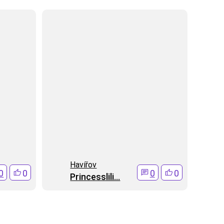
Havířov
0
0
0
0
Princesslili...