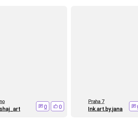
no
Praha 7
0
0
ishaj_art
Ink.art.by.jana