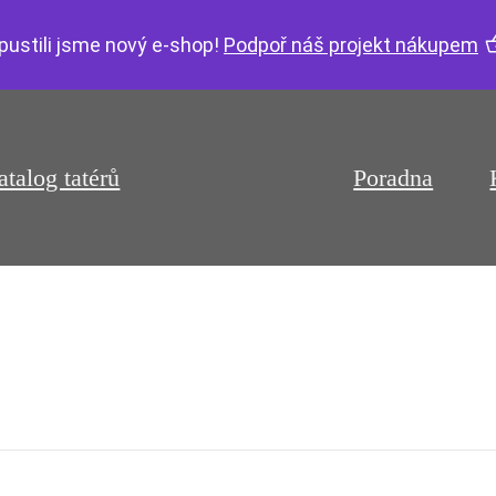
pustili jsme nový e-shop!
Podpoř náš projekt nákupem
atalog tatérů
Poradna