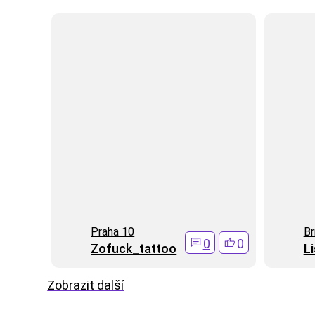
Praha 10
Br
0
0
Zofuck_tattoo
L
Zobrazit další