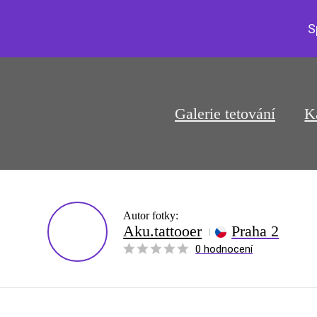
S
Galerie tetování
K
Autor fotky:
Aku.tattooer
Praha 2
0 hodnocení