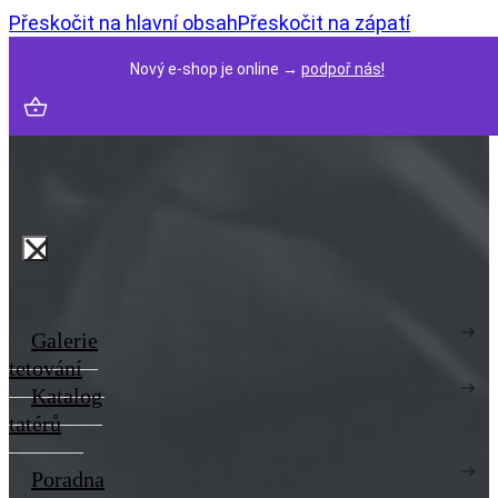
Přeskočit na hlavní obsah
Přeskočit na zápatí
Nový e-shop je online →
podpoř nás!
Galerie
tetování
Katalog
tatérů
Poradna