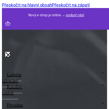
Přeskočit na hlavní obsah
Přeskočit na zápatí
Nový e-shop je online →
podpoř nás!
Galerie
tetování
Katalog
tatérů
Poradna