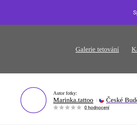
S
Galerie tetování
K
Autor fotky:
Marinka.tattoo
České Bud
0 hodnocení