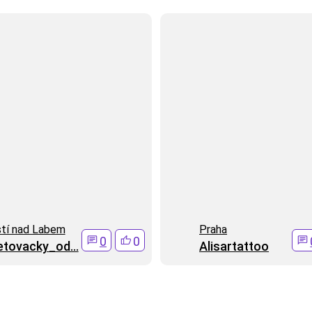
tí nad Labem
Praha
0
0
etovacky_od...
Alisartattoo