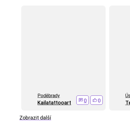
Poděbrady
Ús
0
0
Kailatattooart
T
Zobrazit další