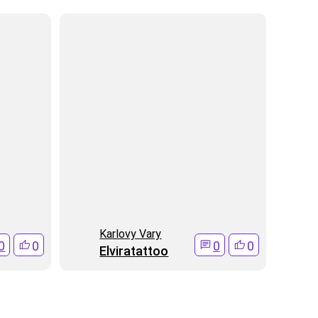
Karlovy Vary
0
0
0
0
Elviratattoo