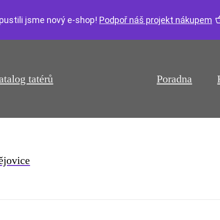
pustili jsme nový e-shop!
Podpoř náš projekt nákupem
atalog tatérů
Poradna
ějovice