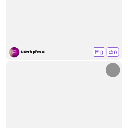
0
0
Návrh přes AI