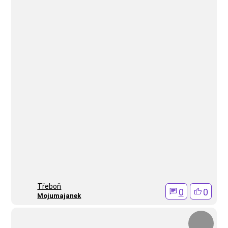
Třeboň
0
0
Mojumajanek