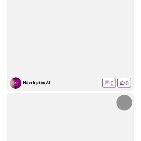
0
0
Návrh přes AI