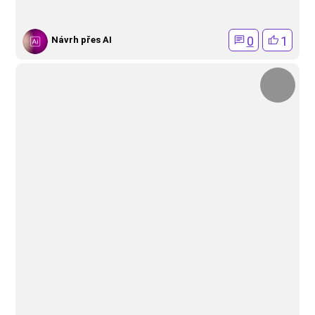
0
1
Návrh přes AI