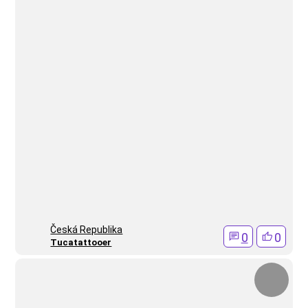
Česká Republika
0
0
Tucatattooer