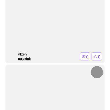
Plzeň
0
0
Ictusink