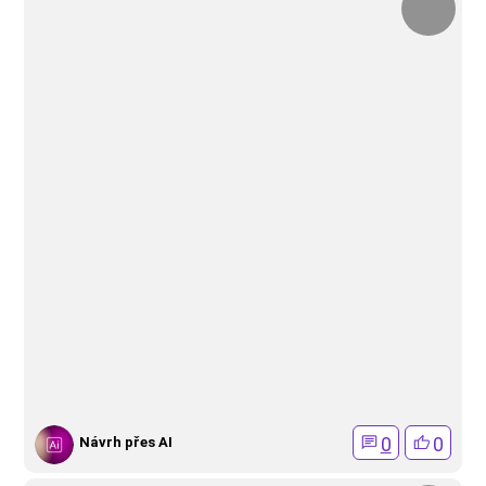
0
0
Návrh přes AI