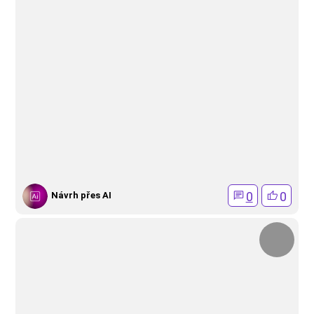
0
0
Návrh přes AI