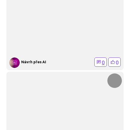
0
0
Návrh přes AI