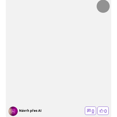
0
0
Návrh přes AI