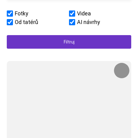
Fotky
Videa
Od tatérů
AI návrhy