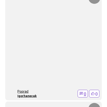
Poprad
0
0
Igorhanecak