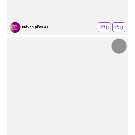
0
0
Návrh přes AI