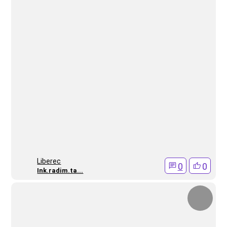
Liberec
0
0
Ink.radim.ta...