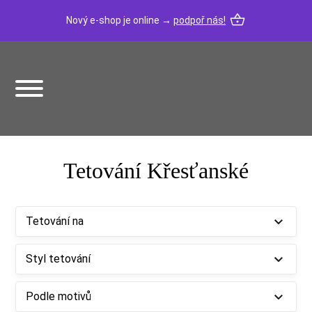
Nový e-shop je online →
podpoř nás!
Tetování Křesťanské
Tetování na
Styl tetování
Podle motivů