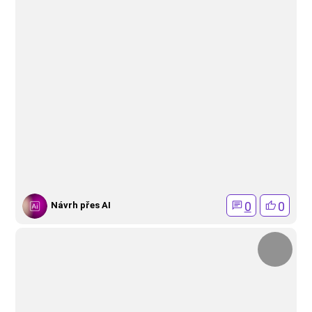
0
0
Návrh přes AI