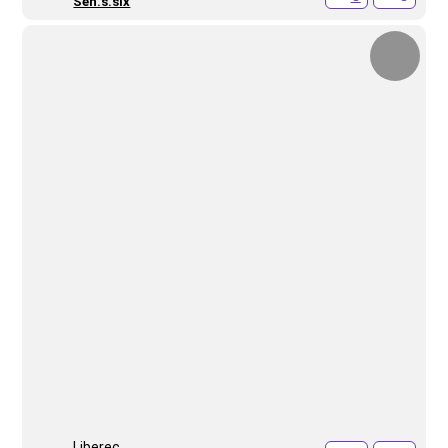
Sen.s.six
Liberec