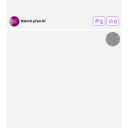
0
0
Návrh přes AI