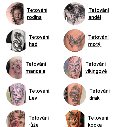
Tetování
Tetování
rodina
anděl
Tetování
Tetování
had
motýl
Tetování
Tetování
mandala
vikingové
Tetování
Tetování
Lev
drak
Tetování
Tetování
růže
kočka