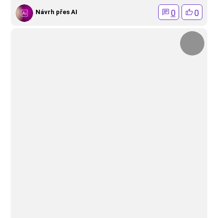
0
0
Návrh přes AI