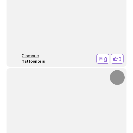
Olomouc
0
0
Tattoonoris