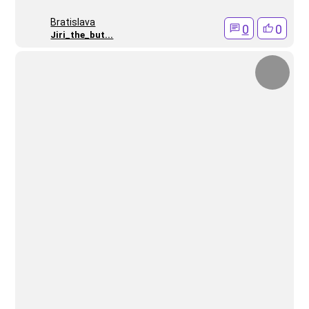
Bratislava
0
0
Jiri_the_but...