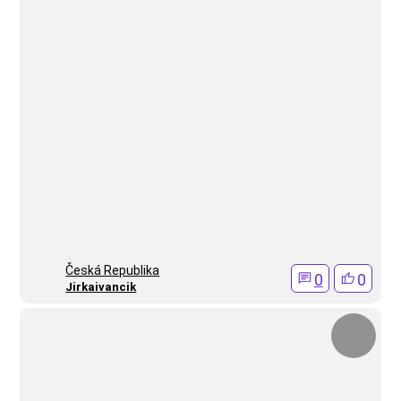
Česká Republika
0
0
Jirkaivancik