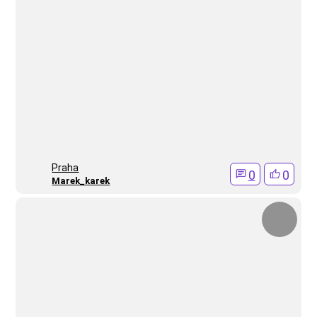
Praha
0
0
Marek_karek