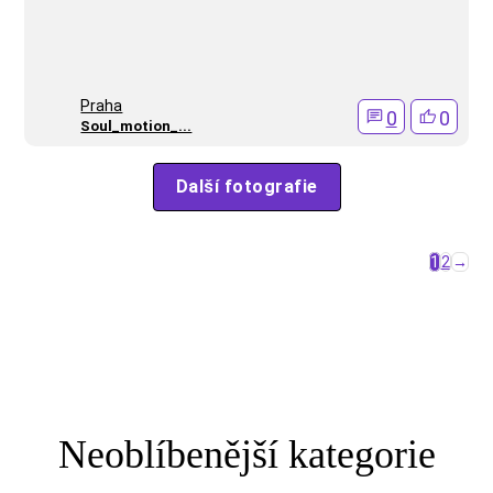
Praha
0
0
Soul_motion_...
Další fotografie
1
2
→
Neoblíbenější kategorie