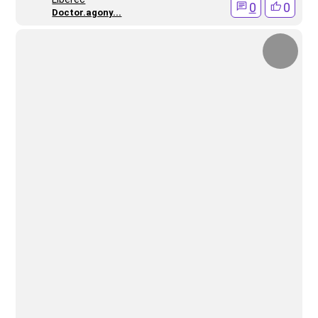
0
0
Doctor.agony...