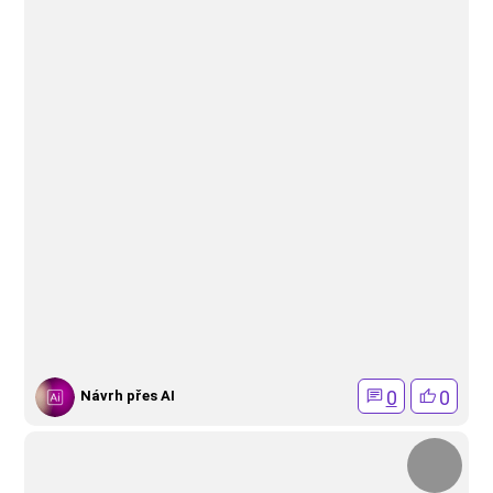
0
0
Návrh přes AI