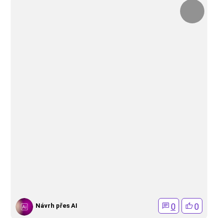
0
0
Návrh přes AI