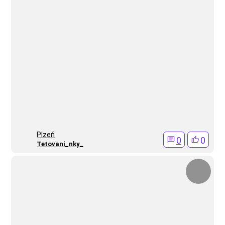
Plzeň
0
0
Tetovani_nky_