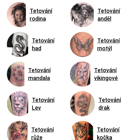
Tetování
Tetování
rodina
anděl
Tetování
Tetování
had
motýl
Tetování
Tetování
mandala
vikingové
Tetování
Tetování
Lev
drak
Tetování
Tetování
růže
kočka