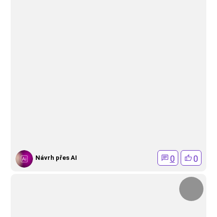
0
0
Návrh přes AI