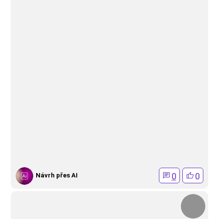
0
0
Návrh přes AI