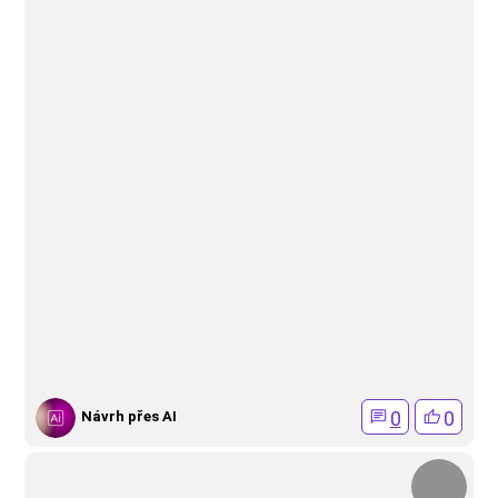
0
0
Návrh přes AI