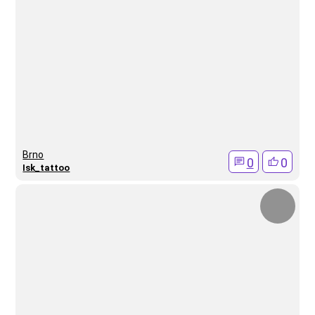
Brno
0
0
Isk_tattoo