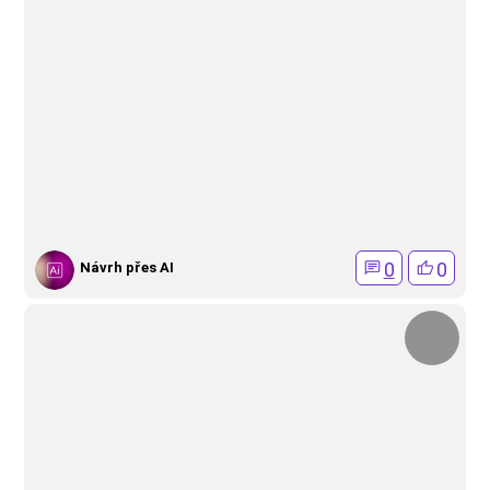
0
0
Návrh přes AI