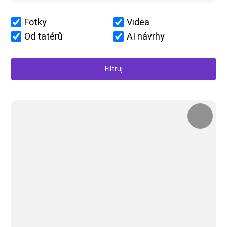
Fotky
Videa
Od tatérů
AI návrhy