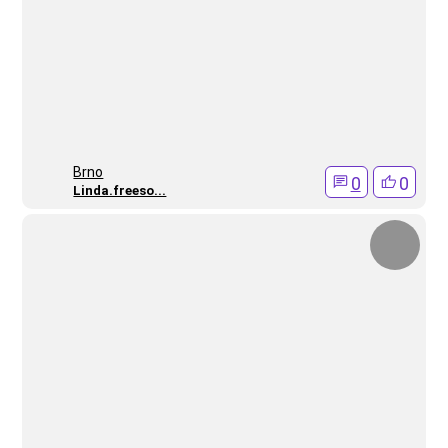
Brno
0
0
Linda.freeso...