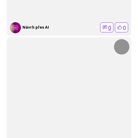
0
0
Návrh přes AI