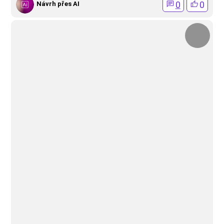
0
0
Návrh přes AI