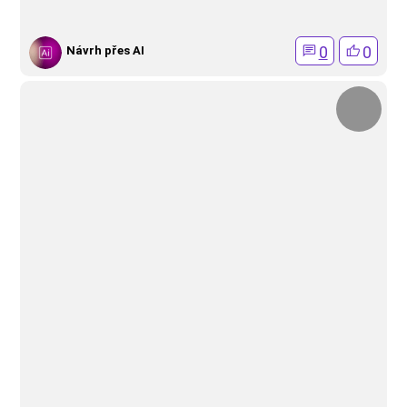
0
0
Návrh přes AI