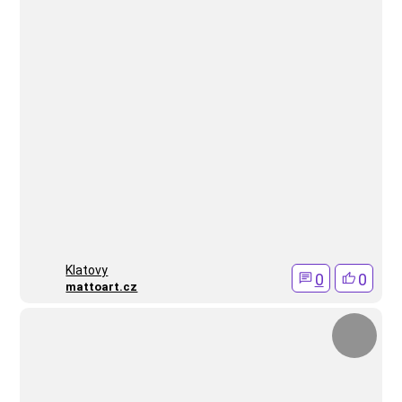
Klatovy
0
0
mattoart.cz