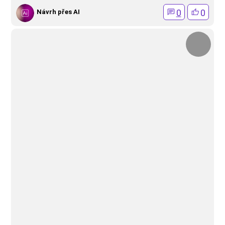
0
0
Návrh přes AI