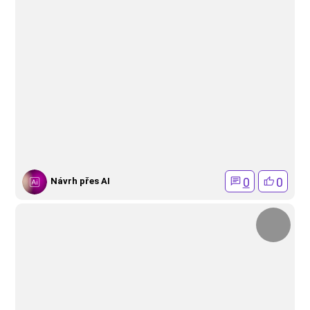
0
0
Návrh přes AI