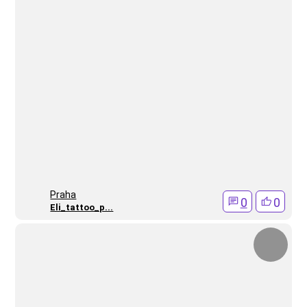
Praha
0
0
Eli_tattoo_p...