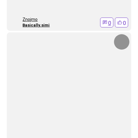
Znojmo
0
0
Basically.simi