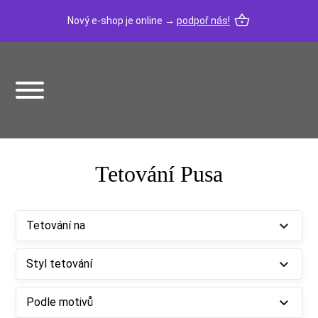
Nový e-shop je online →
podpoř nás!
Tetování Pusa
Tetování na
Styl tetování
Podle motivů