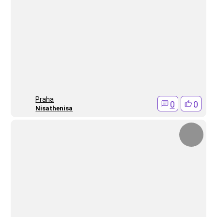
Praha
0
0
Nisathenisa