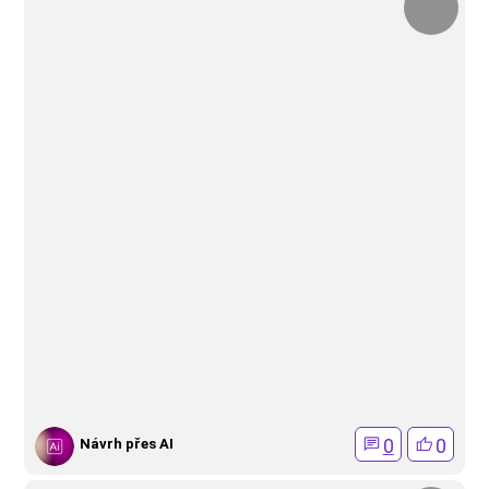
0
0
Návrh přes AI