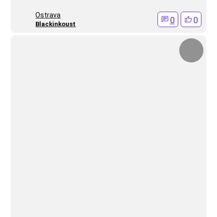
Ostrava
0
0
Blackinkoust