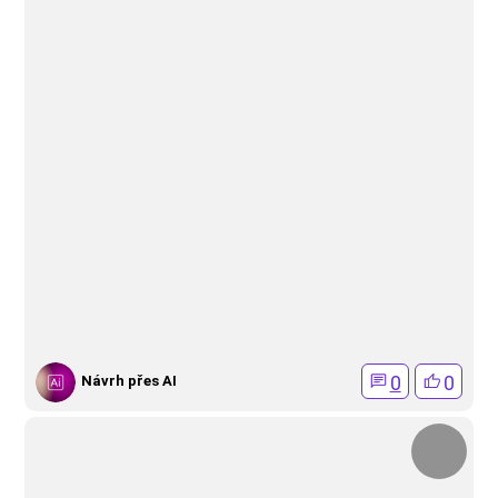
0
0
Návrh přes AI