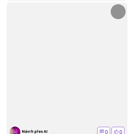
0
0
Návrh přes AI