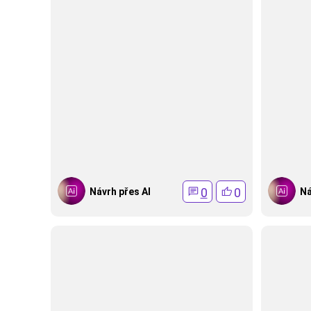
0
0
Návrh přes AI
Ná