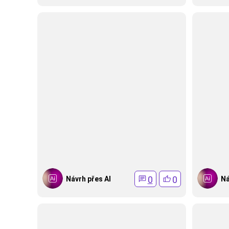
0
0
Návrh přes AI
Ná