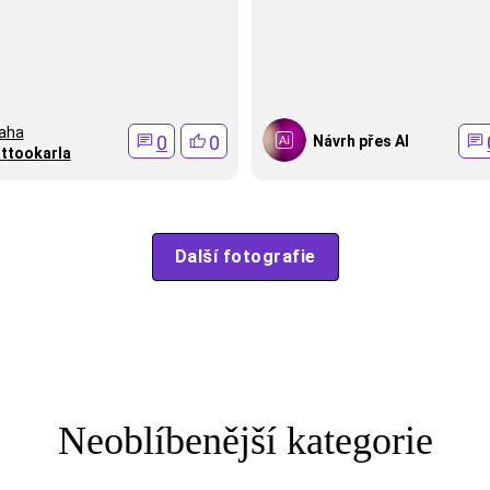
aha
0
0
Návrh přes AI
ttookarla
Další fotografie
Neoblíbenější kategorie