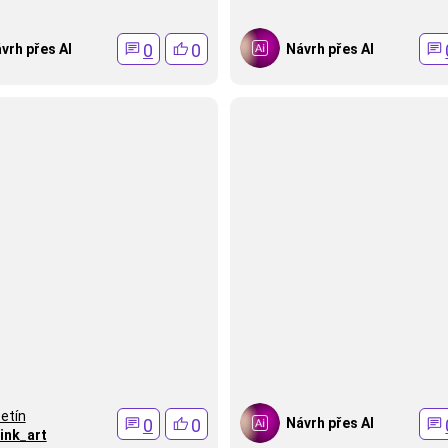
0
0
vrh přes AI
Návrh přes AI
etín
0
0
Návrh přes AI
ink_art