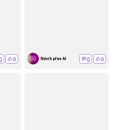
0
0
0
0
Návrh přes AI