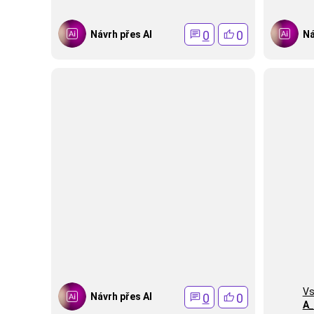
0
0
Návrh přes AI
Ná
Vs
0
0
Návrh přes AI
A_