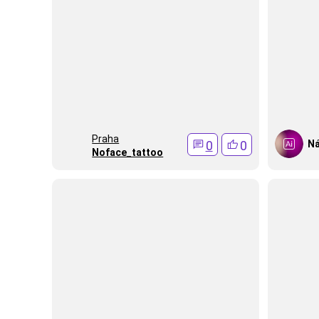
Praha
0
0
Ná
Noface_tattoo