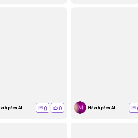
0
0
vrh přes AI
Návrh přes AI