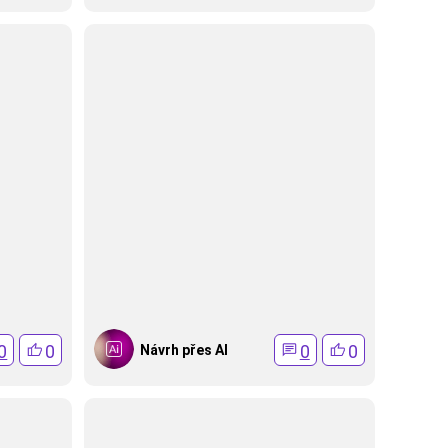
0
0
0
0
Návrh přes AI