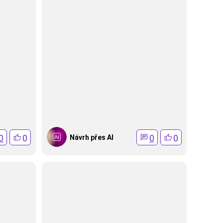
0
0
0
0
Návrh přes AI