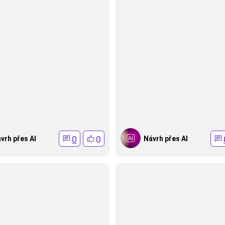
0
0
vrh přes AI
Návrh přes AI