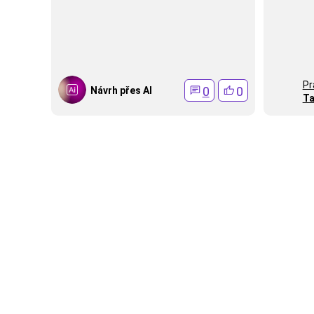
Pr
0
0
Návrh přes AI
Ta