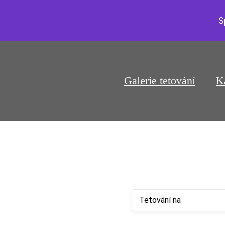
S
Galerie tetování
K
Tetování na