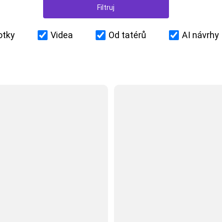
otky
Videa
Od tatérů
AI návrhy