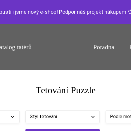
pustili jsme nový e-shop!
Podpoř náš projekt nákupem
atalog tatérů
Poradna
Tetování Puzzle
Styl tetování
Podle mot