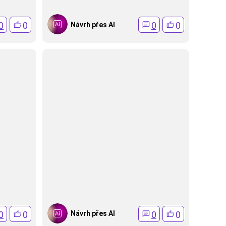
0
0
0
0
Návrh přes AI
0
0
0
0
Návrh přes AI