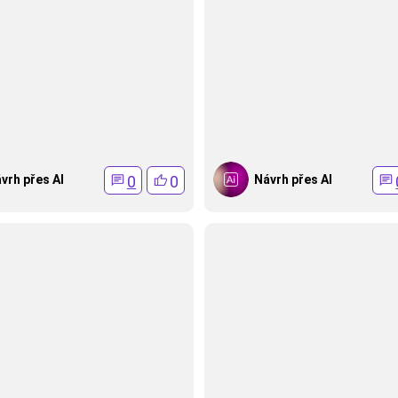
0
0
vrh přes AI
Návrh přes AI