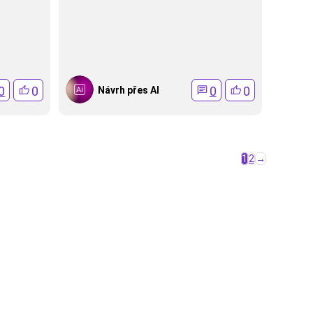
0
0
0
0
Návrh přes AI
1
2
→