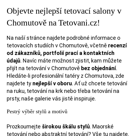
Objevte nejlepší tetovací salony v
Chomutově na Tetovani.cz!
Na naší stránce najdete podrobné informace o
tetovacích studiích v Chomutově, včetně
recenzí
od zákazníků, portfolií prací a kontaktních
údajů
. Navíc máte možnost zjistit, kam můžete
přijít na tetování v Chomutově
bez objednání
.
Hledáte-li profesionální tatéry z Chomutova, zde
najdete ty
nejlepší v oboru
. Ať už chcete tetování
na ruku, tetování na krk nebo třeba tetování na
prsty, naše galerie vás jistě inspiruje.
Pestrý výběr stylů a motivů
Prozkoumejte
širokou škálu stylů
. Maorské
tetování nebo abstraktní tetování? Vše tu najdete.