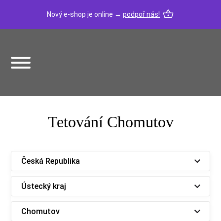
Nový e-shop je online →
podpoř nás!
Tetování Chomutov
Česká Republika
Ústecký kraj
Chomutov