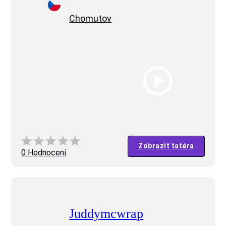
Chomutov
Zobrazit tatéra
0 Hodnocení
Juddymcwrap