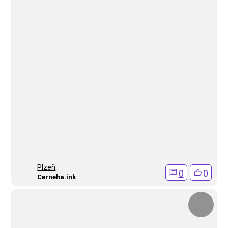
Plzeň
0
0
Cerneha.ink