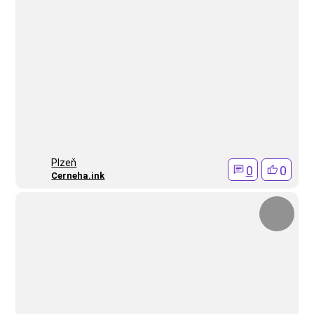
Plzeň
0
0
Cerneha.ink