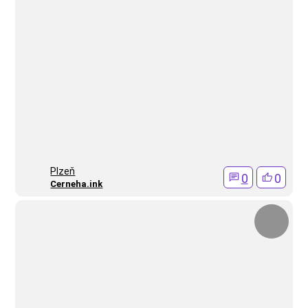
Plzeň
0
0
Cerneha.ink