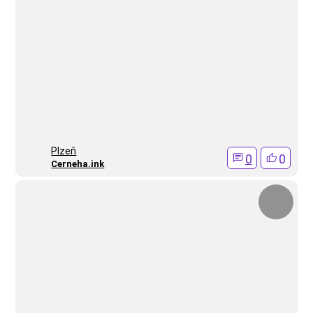
Plzeň
0
0
Cerneha.ink