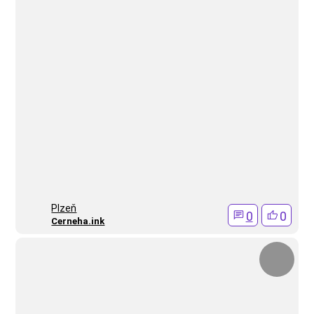
Plzeň
0
0
Cerneha.ink