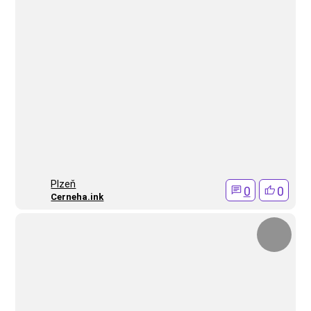
Plzeň
0
0
Cerneha.ink