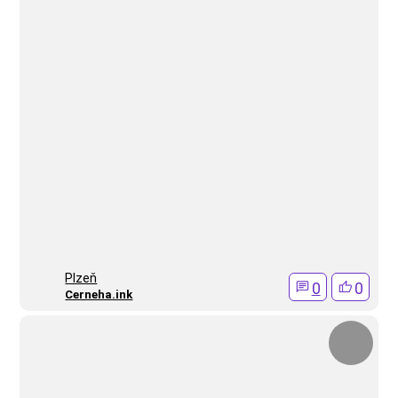
Plzeň
0
0
Cerneha.ink