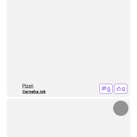
Plzeň
0
0
Cerneha.ink