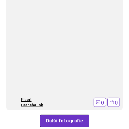
Plzeň
0
0
Cerneha.ink
Další fotografie