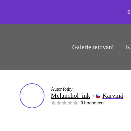
S
Galerie tetování
K
Autor fotky:
Melanchol_ink
Karviná
0 hodnocení