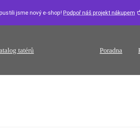
pustili jsme nový e-shop!
Podpoř náš projekt nákupem
atalog tatérů
Poradna