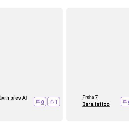
Praha 7
ávrh přes AI
0
1
Bara.tattoo