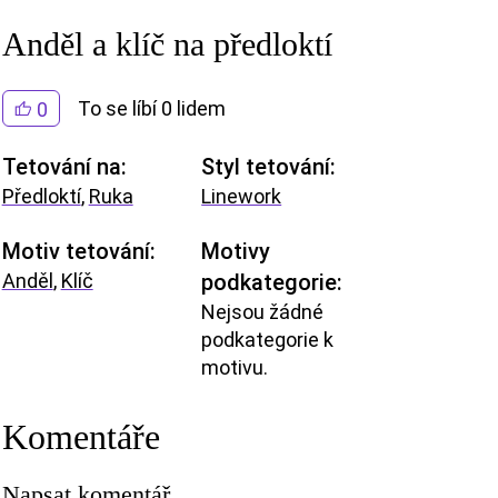
Anděl a klíč na předloktí
To se líbí 0 lidem
0
Tetování na:
Styl tetování:
Předloktí
,
Ruka
Linework
Motiv tetování:
Motivy
Anděl
,
Klíč
podkategorie:
Nejsou žádné
podkategorie k
motivu.
Komentáře
Napsat komentář