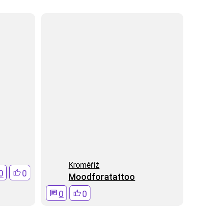
Kroměří­ž
0
0
Moodforatattoo
0
0