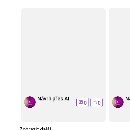
Návrh přes AI
N
0
0
Zobrazit další