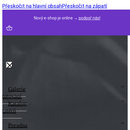
Přeskočit na hlavní obsah
Přeskočit na zápatí
Nový e-shop je online →
podpoř nás!
Galerie
tetování
Katalog
tatérů
Poradna