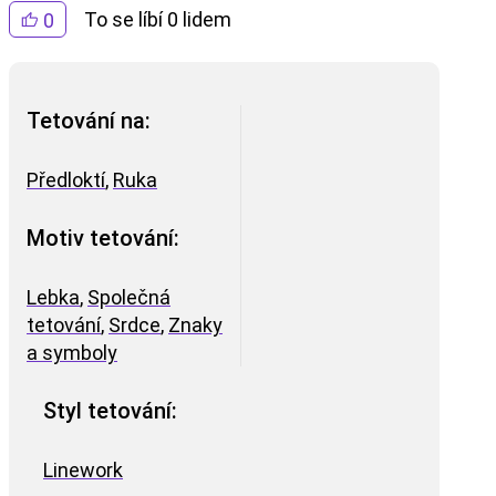
To se líbí 0 lidem
0
Tetování na:
Předloktí
,
Ruka
Motiv tetování:
Lebka
,
Společná
tetování
,
Srdce
,
Znaky
a symboly
Styl tetování:
Linework