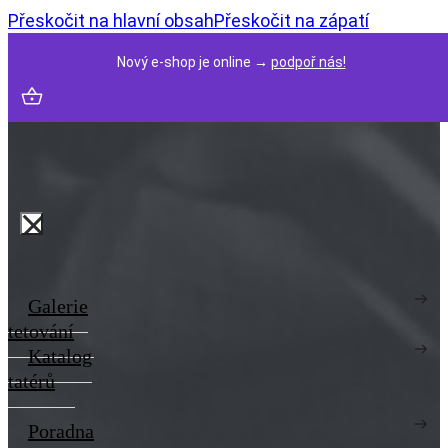
Přeskočit na hlavní obsah
Přeskočit na zápatí
Nový e-shop je online →
podpoř nás!
Galerie
tetování
Katalog
tatérů
Poradna