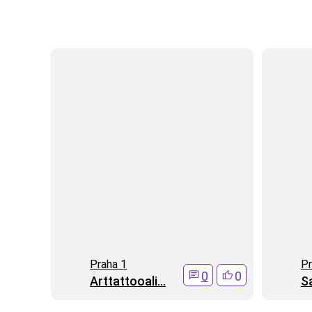
Praha 1
Pr
0
0
Arttattooali...
S