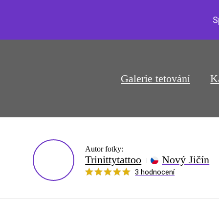
S
Galerie tetování
K
Autor fotky:
Trinittytattoo
Nový Jičín
3 hodnocení