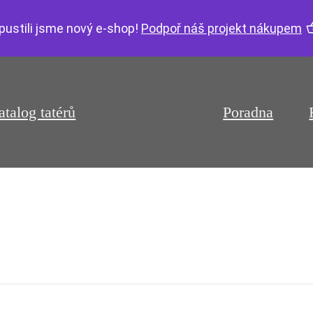
pustili jsme nový e-shop!
Podpoř náš projekt nákupem
atalog tatérů
Poradna