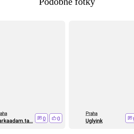
Podobné fotky
aha
Praha
0
0
arkaadam.ta...
Uglyink