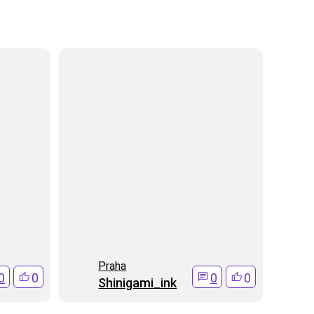
Praha
0
0
0
0
Shinigami_ink