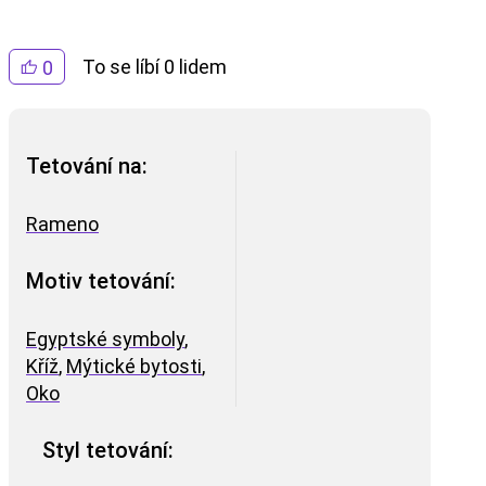
To se líbí 0 lidem
0
Tetování na:
Rameno
Motiv tetování:
Egyptské symboly
,
Kříž
,
Mýtické bytosti
,
Oko
Styl tetování: