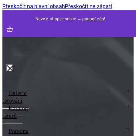
Přeskočit na hlavní obsah
Přeskočit na zápatí
Nový e-shop je online →
podpoř nás!
Galerie
tetování
Katalog
tatérů
Poradna