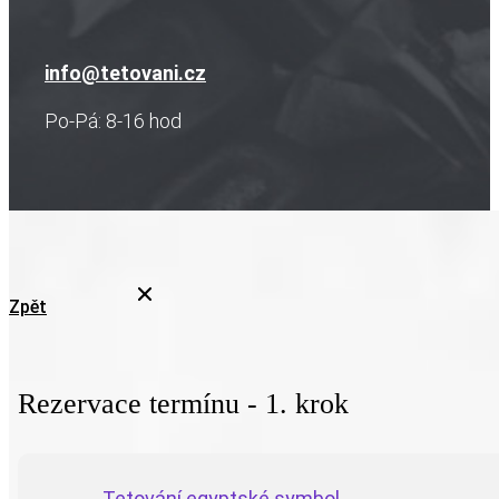
info@tetovani.cz
Po-Pá: 8-16 hod
Zpět
Rezervace termínu - 1. krok
Tetování egyptské symbol...