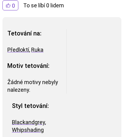
To se líbí 0 lidem
0
Tetování na:
Předloktí
,
Ruka
Motiv tetování:
Žádné motivy nebyly
nalezeny.
Styl tetování:
Blackandgrey
,
Whipshading