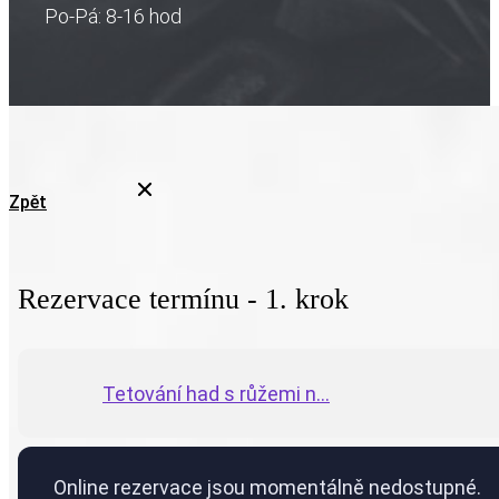
Po-Pá: 8-16 hod
Zpět
Rezervace termínu - 1. krok
Tetování had s růžemi n...
Online rezervace jsou momentálně nedostupné.