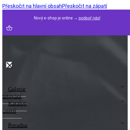
Přeskočit na hlavní obsah
Přeskočit na zápatí
Nový e-shop je online →
podpoř nás!
Galerie
tetování
Katalog
tatérů
Poradna