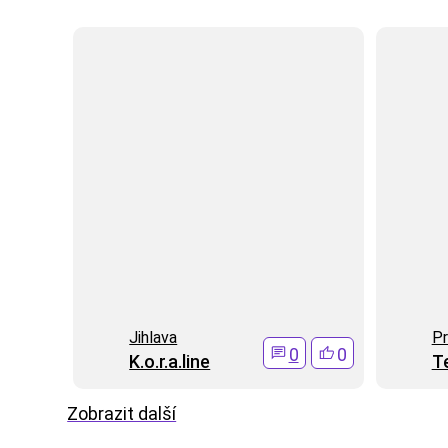
Jihlava
Pr
0
0
K.o.r.a.line
T
Zobrazit další