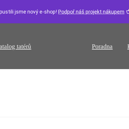
pustili jsme nový e-shop!
Podpoř náš projekt nákupem
atalog tatérů
Poradna