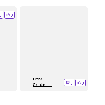
0
0
Praha
0
0
Skinka___