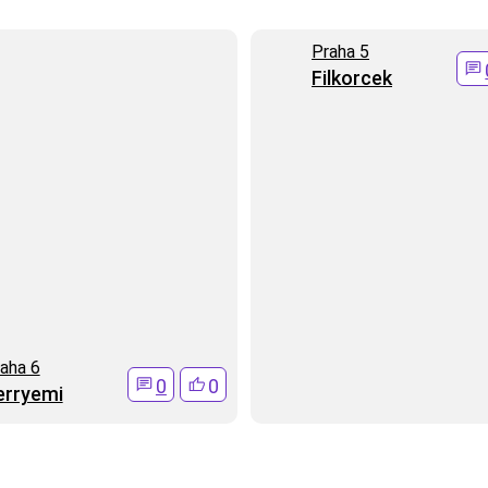
Praha 5
Filkorcek
aha 6
0
0
erryemi