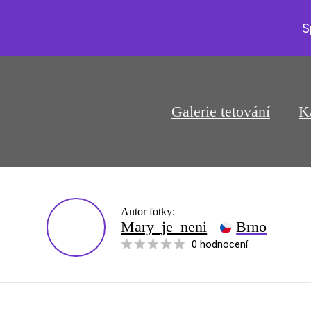
S
Galerie tetování
K
Autor fotky:
Mary_je_neni
Brno
0 hodnocení