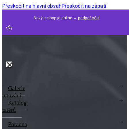
Přeskočit na hlavní obsah
Přeskočit na zápatí
Nový e-shop je online →
podpoř nás!
Galerie
tetování
Katalog
tatérů
Poradna