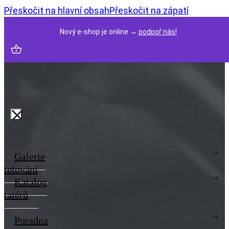
Přeskočit na hlavní obsah
Přeskočit na zápatí
Nový e-shop je online →
podpoř nás!
Galerie
tetování
Katalog
tatérů
Poradna