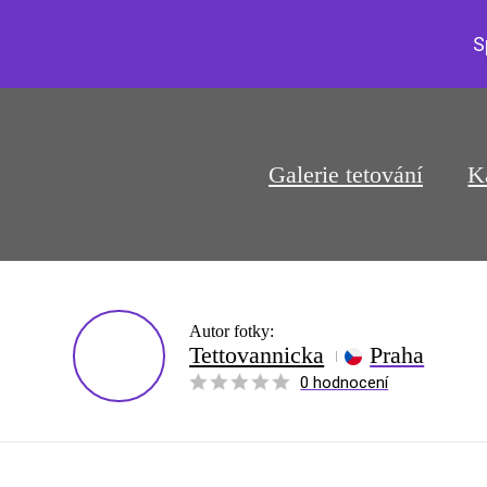
S
Galerie tetování
K
Autor fotky:
Tettovannicka
Praha
0 hodnocení