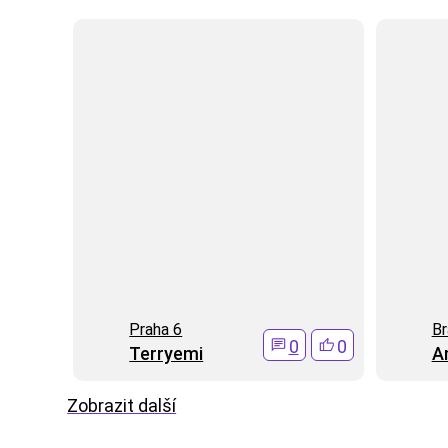
Praha 6
Br
0
0
Terryemi
A
Zobrazit další