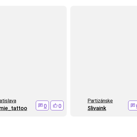
atislava
Partizánske
0
0
mie_tattoo
Slivaink