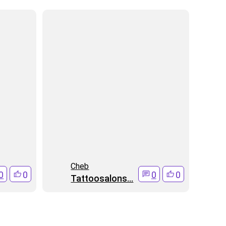
Cheb
0
0
0
0
Tattoosalons...