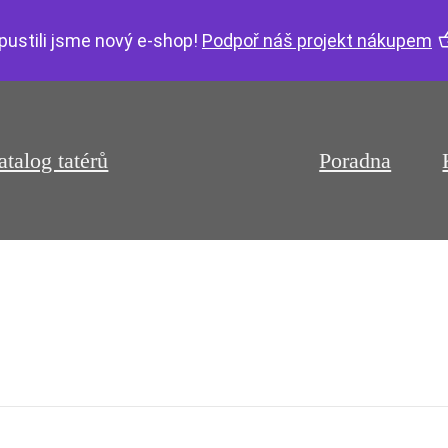
pustili jsme nový e-shop!
Podpoř náš projekt nákupem
atalog tatérů
Poradna