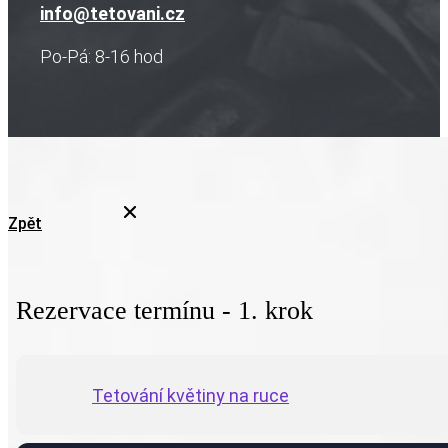
info@tetovani.cz
Po-Pá: 8-16 hod
Zpět
Rezervace termínu - 1. krok
Tetování květiny na ruce