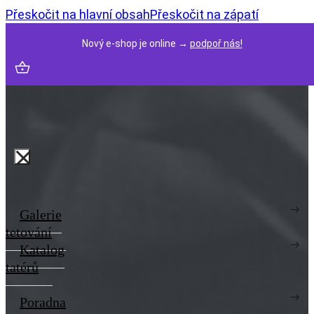
Přeskočit na hlavní obsah
Přeskočit na zápatí
Nový e-shop je online →
podpoř nás!
Galerie
tetování
Katalog
tatérů
Poradna